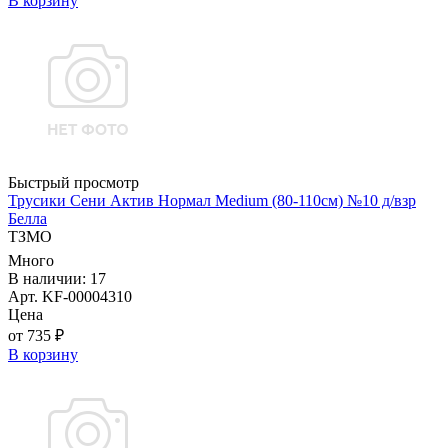
В корзину
Быстрый просмотр
Трусики Сени Актив Нормал Medium (80-110см) №10 д/взр
Белла
ТЗМО
Много
В наличии: 17
Арт. KF-00004310
Цена
от 735 ₽
В корзину