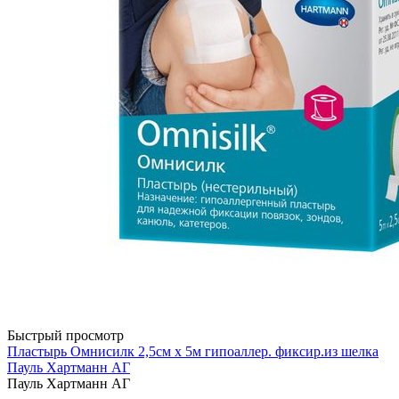
Быстрый просмотр
Пластырь Омнисилк 2,5см х 5м гипоаллер. фиксир.из шелка
Пауль Хартманн AГ
Пауль Хартманн AГ