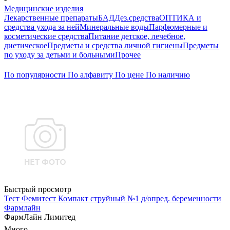
Медицинские изделия
Лекарственные препараты
БАД
Дез.средства
ОПТИКА и
средства ухода за ней
Минеральные воды
Парфюмерные и
косметические средства
Питание детское, лечебное,
диетическое
Предметы и средства личной гигиены
Предметы
по уходу за детьми и больными
Прочее
По популярности
По алфавиту
По цене
По наличию
Быстрый просмотр
Тест Фемитест Компакт струйный №1 д/опред. беременности
Фармлайн
ФармЛайн Лимитед
Много