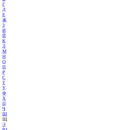
Г
Д
Е
Ж
З
И
Й
К
Л
М
Н
О
П
Р
С
Т
У
Ф
Х
Ц
Ч
Ш
Щ
Э
Ю