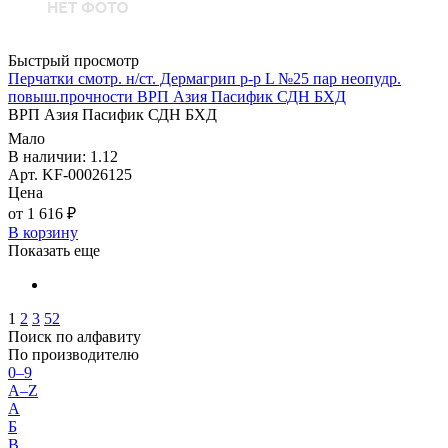
Быстрый просмотр
Перчатки смотр. н/ст. Дермагрип р-р L №25 пар неопудр.
повыш.прочности ВРП Азия Пасифик СДН БХД
ВРП Азия Пасифик СДН БХД
Мало
В наличии: 1.12
Арт. KF-00026125
Цена
от 1 616 ₽
В корзину
Показать еще
1
2
3
52
Поиск по алфавиту
По производителю
0–9
A–Z
А
Б
В