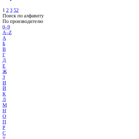
1
2
3
52
Поиск по алфавиту
По производителю
0–9
A–Z
А
Б
В
Г
Д
Е
Ж
З
И
Й
К
Л
М
Н
О
П
Р
С
Т