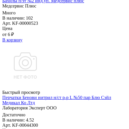
Бахилы п/эт №2 инд.уп. Медсервис плюс
Медсервис Плюс
Много
В наличии: 102
Арт. KF-00000523
Цена
от 6 ₽
В корзину
Быстрый просмотр
Перчатки Бенови нитрил н/ст р-р L №50 пар Блю Сэйл
Медикал Ко Лтд
Лаборатория Эксперт ООО
Достаточно
В наличии: 4.52
Арт. KF-00044300