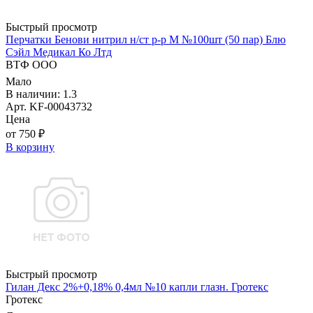
Быстрый просмотр
Перчатки Бенови нитрил н/ст р-р М №100шт (50 пар) Блю
Сэйл Медикал Ко Лтд
ВТФ ООО
Мало
В наличии: 1.3
Арт. KF-00043732
Цена
от 750 ₽
В корзину
Быстрый просмотр
Гилан Декс 2%+0,18% 0,4мл №10 капли глазн. Гротекс
Гротекс