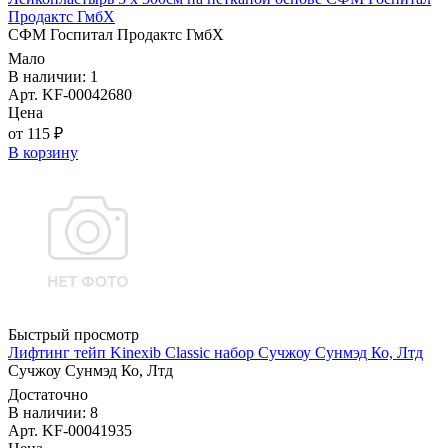
Продактс ГмбХ
СФМ Госпитал Продактс ГмбХ
Мало
В наличии: 1
Арт. KF-00042680
Цена
от 115 ₽
В корзину
Быстрый просмотр
Лифтинг тейп Kinexib Classic набор Сучжоу Сунмэд Ко, Лтд
Сучжоу Сунмэд Ко, Лтд
Достаточно
В наличии: 8
Арт. KF-00041935