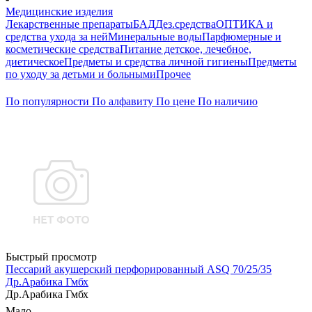
Медицинские изделия
Лекарственные препараты
БАД
Дез.средства
ОПТИКА и
средства ухода за ней
Минеральные воды
Парфюмерные и
косметические средства
Питание детское, лечебное,
диетическое
Предметы и средства личной гигиены
Предметы
по уходу за детьми и больными
Прочее
По популярности
По алфавиту
По цене
По наличию
Быстрый просмотр
Пессарий акушерский перфорированный ASQ 70/25/35
Др.Арабика Гмбх
Др.Арабика Гмбх
Мало