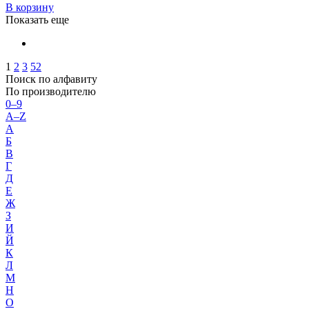
В корзину
Показать еще
1
2
3
52
Поиск по алфавиту
По производителю
0–9
A–Z
А
Б
В
Г
Д
Е
Ж
З
И
Й
К
Л
М
Н
О