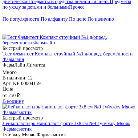
диетическое
Предметы и средства личной гигиены
Предметы
по уходу за детьми и больными
Прочее
По популярности
По алфавиту
По цене
По наличию
Быстрый просмотр
Тест Фемитест Компакт струйный №1 д/опред. беременности
Фармлайн
ФармЛайн Лимитед
Много
В наличии: 12
Арт. KF-00004159
Цена
от 250 ₽
В корзину
Быстрый просмотр
Лейкопластырь Нанопласт форте 3х8 см №9 Гуйчжоу Мяояо
Фармасьютик
Гуйчжоу Мяояо Фармасьютик