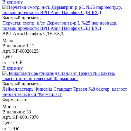
В корзину
Быстрый просмотр
Перчатки смотр. н/ст. Дермагрип р-р L №25 пар неопудр.
повыш.прочности ВРП Азия Пасифик СДН БХД
ВРП Азия Пасифик СДН БХД
Мало
В наличии: 1.12
Арт. KF-00026125
Цена
от 1 616 ₽
В корзину
Быстрый просмотр
Лейкопластырь Фиксэйд Стандарт Трэвел №8 бактер. влагост
неткан телесный Фармапласт
Фармапласт
Много
В наличии: 33
Арт. KF-00017870
Цена
от 129 ₽