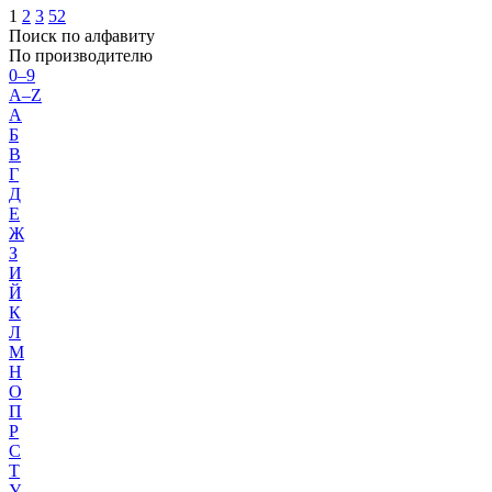
1
2
3
52
Поиск по алфавиту
По производителю
0–9
A–Z
А
Б
В
Г
Д
Е
Ж
З
И
Й
К
Л
М
Н
О
П
Р
С
Т
У