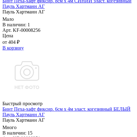
Бинт Пеха-хафт фиксир. 8см х 4м СИНИЙ эласт. когезивный
Пауль Хартманн AГ
Пауль Хартманн AГ
Мало
В наличии: 1
Арт. KF-00008256
Цена
от 404 ₽
В корзину
Быстрый просмотр
Бинт Пеха-хафт фиксир. 6см х 4м эласт. когезивный БЕЛЫЙ
Пауль Хартманн AГ
Пауль Хартманн AГ
Много
В наличии: 15