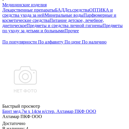
Медицинские изделия
Лекарственные препараты
БАД
Дез.средства
ОПТИКА и
средства ухода за ней
Минеральные воды
Парфюмерные и
косметические средства
Питание детское, лечебное,
диетическое
Предметы и средства личной гигиены
Предметы
по уходу за детьми и больными
Прочее
По популярности
По алфавиту
По цене
По наличию
Быстрый просмотр
Бинт мед.7м х 14см н/стер. Ахтамар ПКФ ООО
Ахтамар ПКФ ООО
Достаточно
В наличии: 4