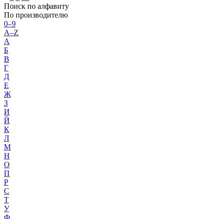
Поиск по алфавиту
По производителю
0–9
A–Z
А
Б
В
Г
Д
Е
Ж
З
И
Й
К
Л
М
Н
О
П
Р
С
Т
У
Ф