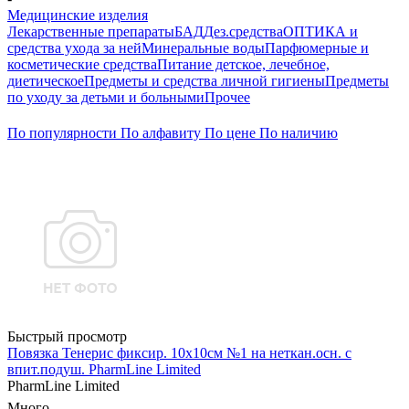
Медицинские изделия
Лекарственные препараты
БАД
Дез.средства
ОПТИКА и
средства ухода за ней
Минеральные воды
Парфюмерные и
косметические средства
Питание детское, лечебное,
диетическое
Предметы и средства личной гигиены
Предметы
по уходу за детьми и больными
Прочее
По популярности
По алфавиту
По цене
По наличию
Быстрый просмотр
Повязка Тенерис фиксир. 10х10см №1 на неткан.осн. с
впит.подуш. PharmLine Limited
PharmLine Limited
Много