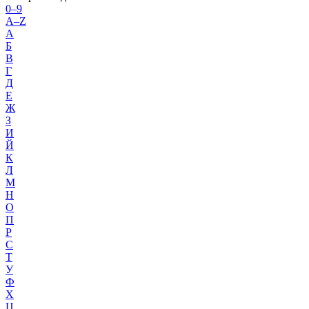
0–9
A–Z
А
Б
В
Г
Д
Е
Ж
З
И
Й
К
Л
М
Н
О
П
Р
С
Т
У
Ф
Х
Ц