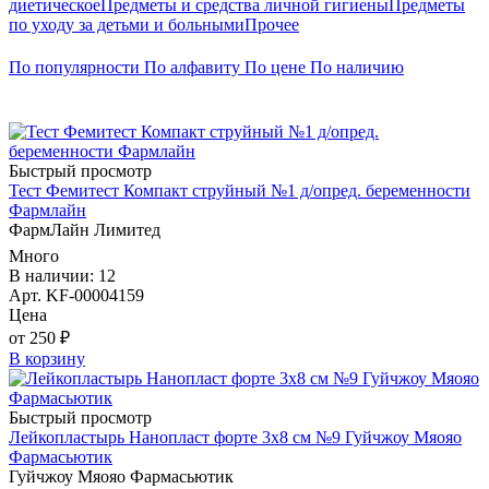
диетическое
Предметы и средства личной гигиены
Предметы
по уходу за детьми и больными
Прочее
По популярности
По алфавиту
По цене
По наличию
Быстрый просмотр
Тест Фемитест Компакт струйный №1 д/опред. беременности
Фармлайн
ФармЛайн Лимитед
Много
В наличии: 12
Арт. KF-00004159
Цена
от 250 ₽
В корзину
Быстрый просмотр
Лейкопластырь Нанопласт форте 3х8 см №9 Гуйчжоу Мяояо
Фармасьютик
Гуйчжоу Мяояо Фармасьютик