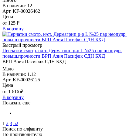
Много
В наличии: 12
Арт. KF-00026462
Цена
от 125 ₽
В корзину
Быстрый просмотр
Перчатки смотр. н/ст. Дермагрип р-р L №25 пар неопудр.
повыш.прочности ВРП Азия Пасифик СДН БХД
ВРП Азия Пасифик СДН БХД
Мало
В наличии: 1.12
Арт. KF-00026125
Цена
от 1 616 ₽
В корзину
Показать еще
1
2
3
52
Поиск по алфавиту
По производителю