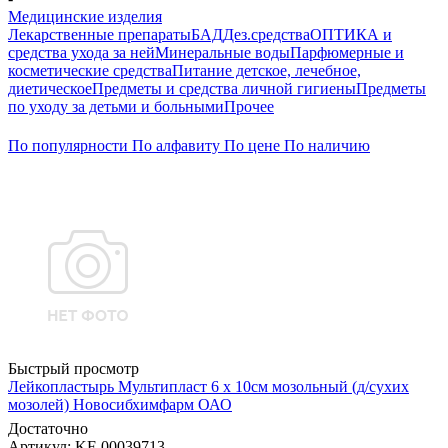
Медицинские изделия
Лекарственные препараты
БАД
Дез.средства
ОПТИКА и
средства ухода за ней
Минеральные воды
Парфюмерные и
косметические средства
Питание детское, лечебное,
диетическое
Предметы и средства личной гигиены
Предметы
по уходу за детьми и больными
Прочее
По популярности
По алфавиту
По цене
По наличию
Быстрый просмотр
Лейкопластырь Мультипласт 6 х 10см мозольный (д/сухих
мозолей) Новосибхимфарм ОАО
Достаточно
Артикул
: KF-00039713