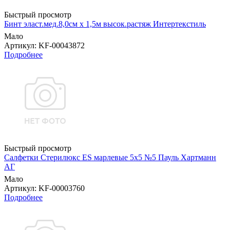
Быстрый просмотр
Бинт эласт.мед.8,0см х 1,5м высок.растяж Интертекстиль
Мало
Артикул
: KF-00043872
Подробнее
Быстрый просмотр
Салфетки Стерилюкс ES марлевые 5х5 №5 Пауль Хартманн
AГ
Мало
Артикул
: KF-00003760
Подробнее