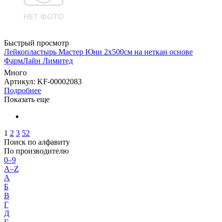
Быстрый просмотр
Лейкопластырь Мастер Юни 2х500см на неткан основе
ФармЛайн Лимитед
Много
Артикул
: KF-00002083
Подробнее
Показать еще
1
2
3
52
Поиск по алфавиту
По производителю
0–9
A–Z
А
Б
В
Г
Д