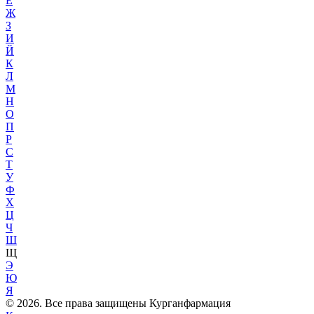
Е
Ж
З
И
Й
К
Л
М
Н
О
П
Р
С
Т
У
Ф
Х
Ц
Ч
Ш
Щ
Э
Ю
Я
© 2026. Все права защищены Курганфармация