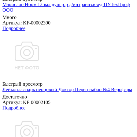
Марислор Норм 125мл душ р-р д/интраназ.введ ПУТехПроф
ООО
Много
Артикул
: KF-00002390
Подробнее
Быстрый просмотр
Лейкопластырь перцовый Доктор Перец набор №4 Верофарм
Достаточно
Артикул
: KF-00002105
Подробнее