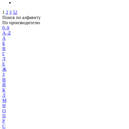
1
2
3
52
Поиск по алфавиту
По производителю
0–9
A–Z
А
Б
В
Г
Д
Е
Ж
З
И
Й
К
Л
М
Н
О
П
Р
С