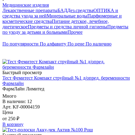
Медицинские изделия
Лекарственные препараты
БАД
Дез.средства
ОПТИКА и
средства ухода за ней
Минеральные воды
Парфюмерные и
косметические средства
Питание детское, лечебное,
диетическое
Предметы и средства личной гигиены
Предметы
по уходу за детьми и больными
Прочее
По популярности
По алфавиту
По цене
По наличию
Быстрый просмотр
Тест Фемитест Компакт струйный №1 д/опред. беременности
Фармлайн
ФармЛайн Лимитед
Много
В наличии: 12
Арт. KF-00004159
Цена
от 250 ₽
В корзину