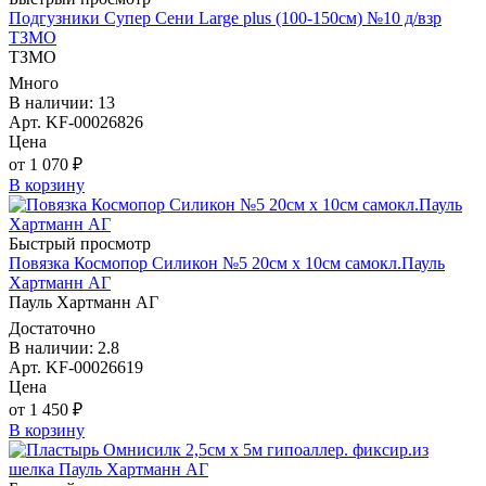
Подгузники Супер Сени Large plus (100-150см) №10 д/взр
ТЗМО
ТЗМО
Много
В наличии: 13
Арт. KF-00026826
Цена
от 1 070 ₽
В корзину
Быстрый просмотр
Повязка Космопор Силикон №5 20см х 10см самокл.Пауль
Хартманн AГ
Пауль Хартманн AГ
Достаточно
В наличии: 2.8
Арт. KF-00026619
Цена
от 1 450 ₽
В корзину