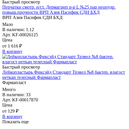
Быстрый просмотр
Перчатки смотр. н/ст. Дермагрип р-р L №25 пар неопудр.
повыш.прочности ВРП Азия Пасифик СДН БХД
ВРП Азия Пасифик СДН БХД
Мало
В наличии: 1.12
Арт. KF-00026125
Цена
от 1 616 ₽
В корзину
Быстрый просмотр
Лейкопластырь Фиксэйд Стандарт Трэвел №8 бактер. влагост
неткан телесный Фармапласт
Фармапласт
Много
В наличии: 33
Арт. KF-00017870
Цена
от 129 ₽
В корзину
Показать еще