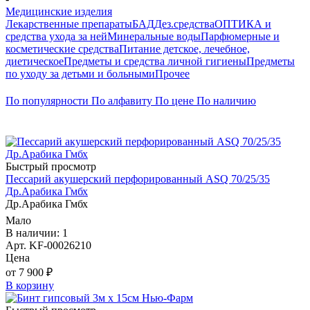
Медицинские изделия
Лекарственные препараты
БАД
Дез.средства
ОПТИКА и
средства ухода за ней
Минеральные воды
Парфюмерные и
косметические средства
Питание детское, лечебное,
диетическое
Предметы и средства личной гигиены
Предметы
по уходу за детьми и больными
Прочее
По популярности
По алфавиту
По цене
По наличию
Быстрый просмотр
Пессарий акушерский перфорированный ASQ 70/25/35
Др.Арабика Гмбх
Др.Арабика Гмбх
Мало
В наличии: 1
Арт. KF-00026210
Цена
от 7 900 ₽
В корзину