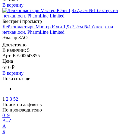
В корзину
Быстрый просмотр
Лейкопластырь Мастер Юни 1,9х7,2см №1 бактер. на
неткан.осн. PharmLine Limited
Эвалар ЗАО
Достаточно
В наличии: 5
Арт. KF-00043855
Цена
от 6 ₽
В корзину
Показать еще
1
2
3
52
Поиск по алфавиту
По производителю
0–9
A–Z
А
Б