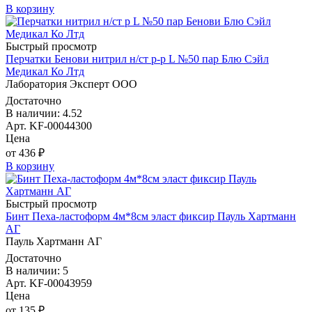
В корзину
Быстрый просмотр
Перчатки Бенови нитрил н/ст р-р L №50 пар Блю Сэйл
Медикал Ко Лтд
Лаборатория Эксперт ООО
Достаточно
В наличии: 4.52
Арт. KF-00044300
Цена
от 436 ₽
В корзину
Быстрый просмотр
Бинт Пеха-ластоформ 4м*8см эласт фиксир Пауль Хартманн
AГ
Пауль Хартманн AГ
Достаточно
В наличии: 5
Арт. KF-00043959
Цена
от 135 ₽