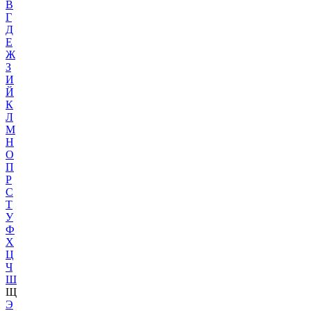
В
Г
Д
Е
Ж
З
И
Й
К
Л
М
Н
О
П
Р
С
Т
У
Ф
Х
Ц
Ч
Ш
Щ
Э