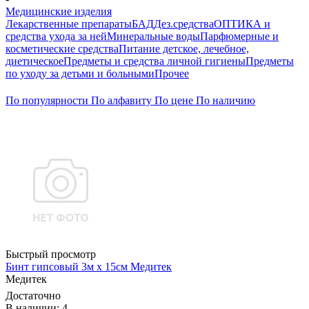
Медицинские изделия
Лекарственные препараты
БАД
Дез.средства
ОПТИКА и
средства ухода за ней
Минеральные воды
Парфюмерные и
косметические средства
Питание детское, лечебное,
диетическое
Предметы и средства личной гигиены
Предметы
по уходу за детьми и больными
Прочее
По популярности
По алфавиту
По цене
По наличию
Быстрый просмотр
Бинт гипсовый 3м х 15см Медитек
Медитек
Достаточно
В наличии: 4