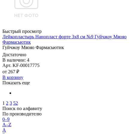
Быстрый просмотр
Лейкопластырь Нанопласт форте 3х8 см №9 Гуйчжоу Мяояо
Фармасьютик
Гуйчжоу Мяояо Фармасьютик
Достаточно
В наличии: 4
Арт. KF-00017775
от 267 ₽
В корзину
Показать еще
1
2
3
52
Поиск по алфавиту
По производителю
0–9
A–Z
А