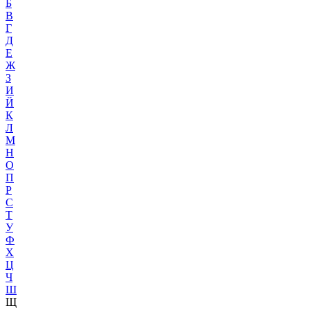
Б
В
Г
Д
Е
Ж
З
И
Й
К
Л
М
Н
О
П
Р
С
Т
У
Ф
Х
Ц
Ч
Ш
Щ