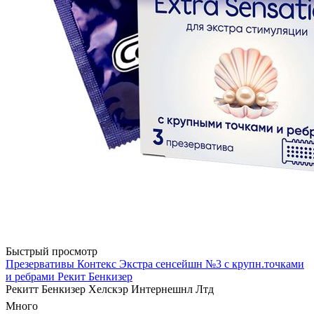
Быстрый просмотр
Презервативы Контекс Экстра сенсейшн №3 с крупн.точками
и ребрами Рекит Бенкизер
Рекитт Бенкизер Хелскэр Интернешнл Лтд
Много