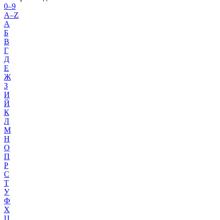
0–9
A–Z
А
Б
В
Г
Д
Е
Ж
З
И
Й
К
Л
М
Н
О
П
Р
С
Т
У
Ф
Х
Ц