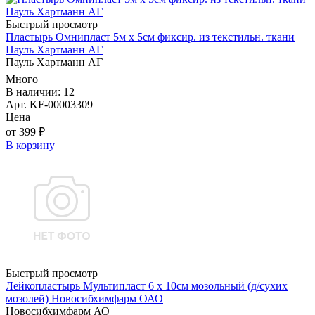
Быстрый просмотр
Пластырь Омнипласт 5м х 5см фиксир. из текстильн. ткани
Пауль Хартманн AГ
Пауль Хартманн AГ
Много
В наличии: 12
Арт. KF-00003309
Цена
от 399 ₽
В корзину
Быстрый просмотр
Лейкопластырь Мультипласт 6 х 10см мозольный (д/сухих
мозолей) Новосибхимфарм ОАО
Новосибхимфарм АО