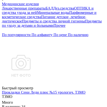
Медицинские изделия
Лекарственные препараты
БАД
Дез.средства
ОПТИКА и
средства ухода за ней
Минеральные воды
Парфюмерные и
косметические средства
Питание детское, лечебное,
диетическое
Предметы и средства личной гигиены
Предметы
по уходу за детьми и больными
Прочее
По популярности
По алфавиту
По цене
По наличию
Быстрый просмотр
Прокладки Сени Леди плюс №15 урологич. ТЗМО
ТЗМО
Много
В наличии: 34