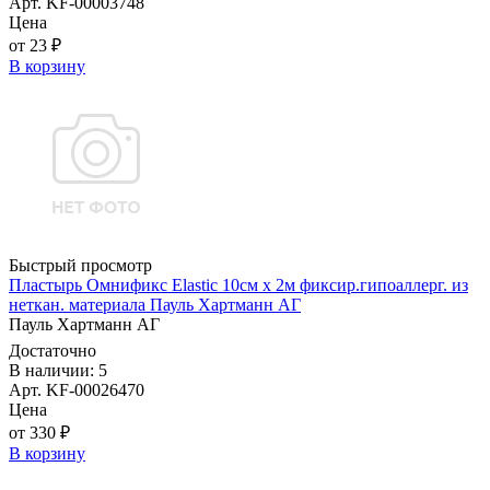
Арт. KF-00003748
Цена
от 23 ₽
В корзину
Быстрый просмотр
Пластырь Омнификс Elastic 10см х 2м фиксир.гипоаллерг. из
неткан. материала Пауль Хартманн AГ
Пауль Хартманн AГ
Достаточно
В наличии: 5
Арт. KF-00026470
Цена
от 330 ₽
В корзину