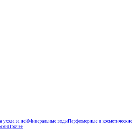
 ухода за ней
Минеральные воды
Парфюмерные и косметические
ными
Прочее