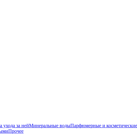
 ухода за ней
Минеральные воды
Парфюмерные и косметические
ными
Прочее