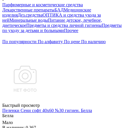
Парфюмерные и косметические средства
Лекарственные препараты
БАД
Медицинские
изделия
Дез.средства
ОПТИКА и средства ухода за
ней
Минеральные воды
Питание детское, лечебное,
диетическое
Предметы и средства личной гигиены
Предметы
по уходу за детьми и больными
Прочее
По популярности
По алфавиту
По цене
По наличию
Быстрый просмотр
Пеленки Сени софт 40х60 №30 гигиен. Белла
Белла
Мало
В наличии: 0.367