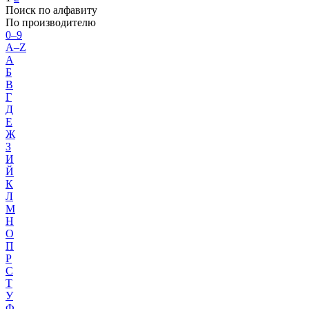
Поиск по алфавиту
По производителю
0–9
A–Z
А
Б
В
Г
Д
Е
Ж
З
И
Й
К
Л
М
Н
О
П
Р
С
Т
У
Ф