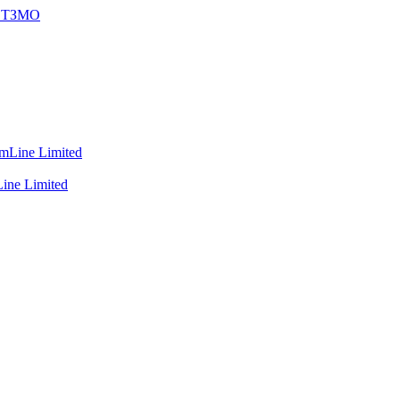
зр ТЗМО
ine Limited