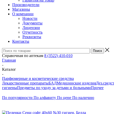
Гарантия на товар
Производители
Магазины
О компании
Новости
Документы
Лицензии
Отчетность
Реквизиты
Контакты
Справочная по аптекам
8 (3522) 410-010
Главная
-
Каталог
-
Парфюмерные и косметические средства
Лекарственные препараты
БАД
Медицинские изделия
Дез.средс
гигиены
Предметы по уходу за детьми и больными
Прочее
По популярности
По алфавиту
По цене
По наличию