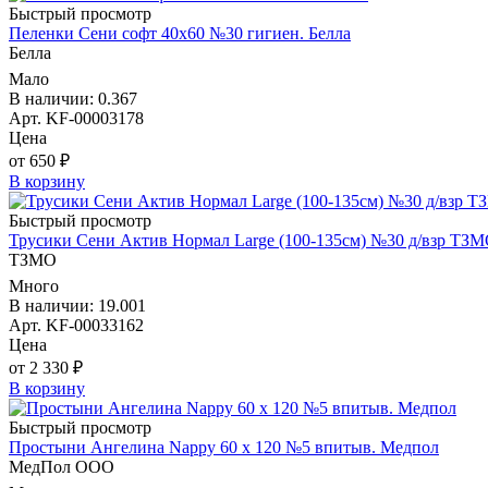
Быстрый просмотр
Пеленки Сени софт 40х60 №30 гигиен. Белла
Белла
Мало
В наличии: 0.367
Арт. KF-00003178
Цена
от 650 ₽
В корзину
Быстрый просмотр
Трусики Сени Актив Нормал Large (100-135см) №30 д/взр ТЗ
ТЗМО
Много
В наличии: 19.001
Арт. KF-00033162
Цена
от 2 330 ₽
В корзину
Быстрый просмотр
Простыни Ангелина Nappy 60 х 120 №5 впитыв. Медпол
МедПол ООО