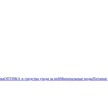
тва
ОПТИКА и средства ухода за ней
Минеральные воды
Питание 