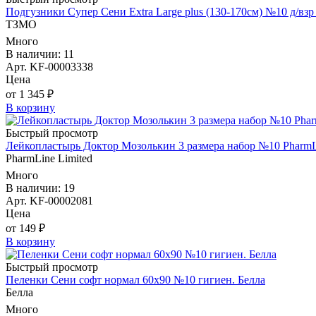
Подгузники Супер Сени Extra Large plus (130-170см) №10 д/в
ТЗМО
Много
В наличии: 11
Арт. KF-00003338
Цена
от 1 345 ₽
В корзину
Быстрый просмотр
Лейкопластырь Доктор Мозолькин 3 размера набор №10 PharmL
PharmLine Limited
Много
В наличии: 19
Арт. KF-00002081
Цена
от 149 ₽
В корзину
Быстрый просмотр
Пеленки Сени софт нормал 60х90 №10 гигиен. Белла
Белла
Много