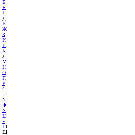
Б
В
Г
Д
Е
Ж
З
И
Й
К
Л
М
Н
О
П
Р
С
Т
У
Ф
Х
Ц
Ч
Ш
Щ