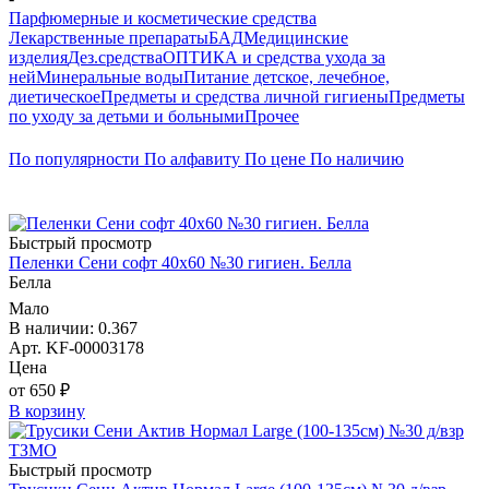
Парфюмерные и косметические средства
Лекарственные препараты
БАД
Медицинские
изделия
Дез.средства
ОПТИКА и средства ухода за
ней
Минеральные воды
Питание детское, лечебное,
диетическое
Предметы и средства личной гигиены
Предметы
по уходу за детьми и больными
Прочее
По популярности
По алфавиту
По цене
По наличию
Быстрый просмотр
Пеленки Сени софт 40х60 №30 гигиен. Белла
Белла
Мало
В наличии: 0.367
Арт. KF-00003178
Цена
от 650 ₽
В корзину
Быстрый просмотр