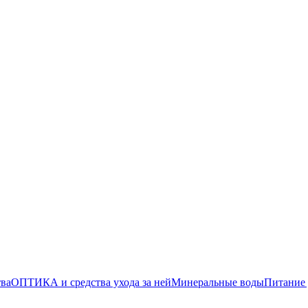
тва
ОПТИКА и средства ухода за ней
Минеральные воды
Питание 