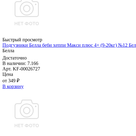
Быстрый просмотр
Подгузники Белла беби хеппи Макси плюс 4+ (9-20кг) №12 Бел
Белла
Достаточно
В наличии: 7.166
Арт. KF-00026727
Цена
от 349 ₽
В корзину