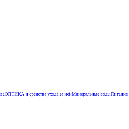
тва
ОПТИКА и средства ухода за ней
Минеральные воды
Питание 