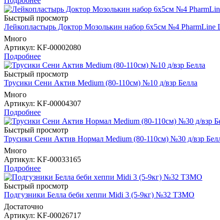
Подробнее
Быстрый просмотр
Лейкопластырь Доктор Мозолькин набор 6х5см №4 PharmLine L
Много
Артикул
: KF-00002080
Подробнее
Быстрый просмотр
Трусики Сени Актив Medium (80-110см) №10 д/взр Белла
Много
Артикул
: KF-00004307
Подробнее
Быстрый просмотр
Трусики Сени Актив Нормал Medium (80-110см) №30 д/взр Бел
Много
Артикул
: KF-00033165
Подробнее
Быстрый просмотр
Подгузники Белла беби хеппи Midi 3 (5-9кг) №32 ТЗМО
Достаточно
Артикул
: KF-00026717