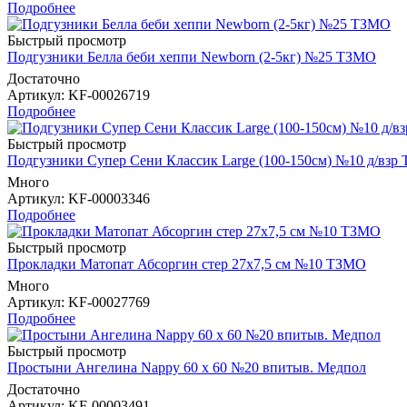
Подробнее
Быстрый просмотр
Подгузники Белла беби хеппи Newborn (2-5кг) №25 ТЗМО
Достаточно
Артикул
: KF-00026719
Подробнее
Быстрый просмотр
Подгузники Супер Сени Классик Large (100-150см) №10 д/взр
Много
Артикул
: KF-00003346
Подробнее
Быстрый просмотр
Прокладки Матопат Абсоргин стер 27х7,5 см №10 ТЗМО
Много
Артикул
: KF-00027769
Подробнее
Быстрый просмотр
Простыни Ангелина Nappy 60 х 60 №20 впитыв. Медпол
Достаточно
Артикул
: KF-00003491