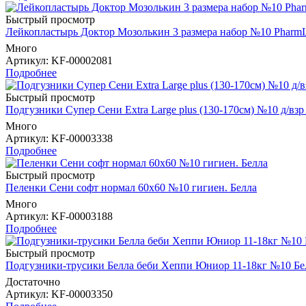
Быстрый просмотр
Лейкопластырь Доктор Мозолькин 3 размера набор №10 PharmL
Много
Артикул
: KF-00002081
Подробнее
Быстрый просмотр
Подгузники Супер Сени Extra Large plus (130-170см) №10 д/в
Много
Артикул
: KF-00003338
Подробнее
Быстрый просмотр
Пеленки Сени софт нормал 60х60 №10 гигиен. Белла
Много
Артикул
: KF-00003188
Подробнее
Быстрый просмотр
Подгузники-трусики Белла беби Хеппи Юниор 11-18кг №10 Бе
Достаточно
Артикул
: KF-00003350