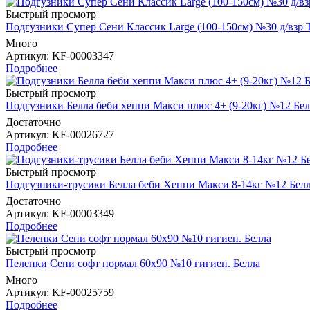
Быстрый просмотр
Подгузники Супер Сени Классик Large (100-150см) №30 д/взр
Много
Артикул
: KF-00003347
Подробнее
Быстрый просмотр
Подгузники Белла беби хеппи Макси плюс 4+ (9-20кг) №12 Бел
Достаточно
Артикул
: KF-00026727
Подробнее
Быстрый просмотр
Подгузники-трусики Белла беби Хеппи Макси 8-14кг №12 Бел
Достаточно
Артикул
: KF-00003349
Подробнее
Быстрый просмотр
Пеленки Сени софт нормал 60х90 №10 гигиен. Белла
Много
Артикул
: KF-00025759
Подробнее