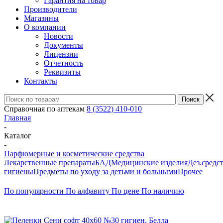
Гарантия на товар
Производители
Магазины
О компании
Новости
Документы
Лицензии
Отчетность
Реквизиты
Контакты
Справочная по аптекам
8 (3522) 410-010
Главная
-
Каталог
-
Парфюмерные и косметические средства
Лекарственные препараты
БАД
Медицинские изделия
Дез.средс
гигиены
Предметы по уходу за детьми и больными
Прочее
По популярности
По алфавиту
По цене
По наличию