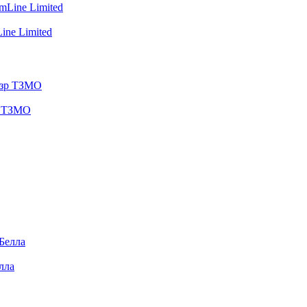
ine Limited
зр ТЗМО
лла