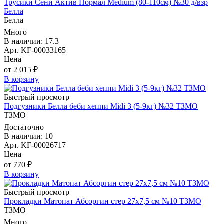
Трусики Сени Актив Нормал Medium (80-110см) №30 д/взр
Белла
Белла
Много
В наличии: 17.3
Арт. KF-00033165
Цена
от 2 015 ₽
В корзину
Быстрый просмотр
Подгузники Белла беби хеппи Midi 3 (5-9кг) №32 ТЗМО
ТЗМО
Достаточно
В наличии: 10
Арт. KF-00026717
Цена
от 770 ₽
В корзину
Быстрый просмотр
Прокладки Матопат Абсоргин стер 27х7,5 см №10 ТЗМО
ТЗМО
Много