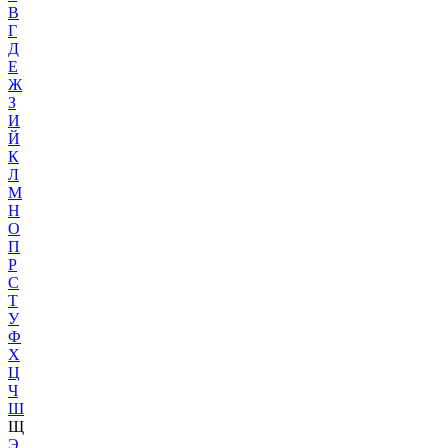
В
Г
Д
Е
Ж
З
И
Й
К
Л
М
Н
О
П
Р
С
Т
У
Ф
Х
Ц
Ч
Ш
Щ
Э