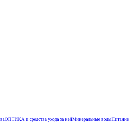
тва
ОПТИКА и средства ухода за ней
Минеральные воды
Питание 