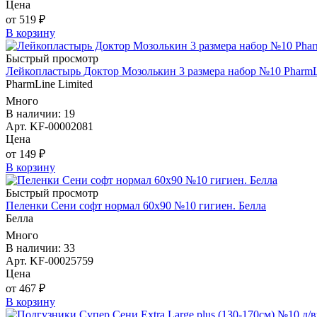
Цена
от 519 ₽
В корзину
Быстрый просмотр
Лейкопластырь Доктор Мозолькин 3 размера набор №10 PharmL
PharmLine Limited
Много
В наличии: 19
Арт. KF-00002081
Цена
от 149 ₽
В корзину
Быстрый просмотр
Пеленки Сени софт нормал 60х90 №10 гигиен. Белла
Белла
Много
В наличии: 33
Арт. KF-00025759
Цена
от 467 ₽
В корзину