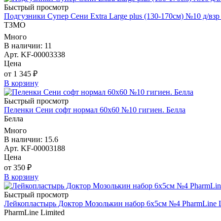
Быстрый просмотр
Подгузники Супер Сени Extra Large plus (130-170см) №10 д/в
ТЗМО
Много
В наличии: 11
Арт. KF-00003338
Цена
от 1 345 ₽
В корзину
Быстрый просмотр
Пеленки Сени софт нормал 60х60 №10 гигиен. Белла
Белла
Много
В наличии: 15.6
Арт. KF-00003188
Цена
от 350 ₽
В корзину
Быстрый просмотр
Лейкопластырь Доктор Мозолькин набор 6х5см №4 PharmLine L
PharmLine Limited