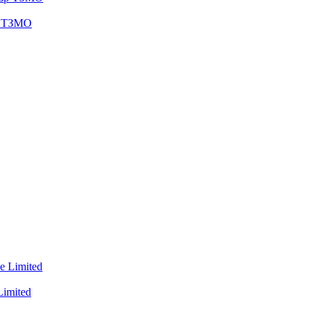
зр ТЗМО
imited