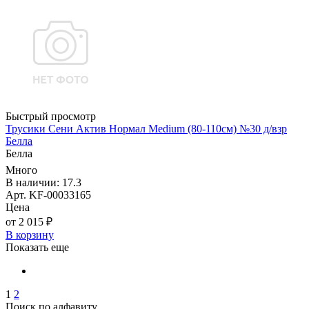
Быстрый просмотр
Трусики Сени Актив Нормал Medium (80-110см) №30 д/взр
Белла
Белла
Много
В наличии: 17.3
Арт. KF-00033165
Цена
от 2 015 ₽
В корзину
Показать еще
1
2
Поиск по алфавиту