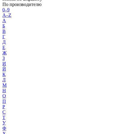
По производителю
0–9
A–Z
А
Б
В
Г
Д
Е
Ж
З
И
Й
К
Л
М
Н
О
П
Р
С
Т
У
Ф
Х