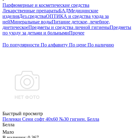
Парфюмерные и косметические средства
Лекарственные препараты
БАД
Медицинские
изделия
Дез.средства
ОПТИКА и средства ухода за
ней
Минеральные воды
Питание детское, лечебное,
диетическое
Предметы и средства личной гигиены
Предметы
по уходу за детьми и больными
Прочее
По популярности
По алфавиту
По цене
По наличию
Быстрый просмотр
Пеленки Сени софт 40х60 №30 гигиен. Белла
Белла
Мало
В наличии: 0.367