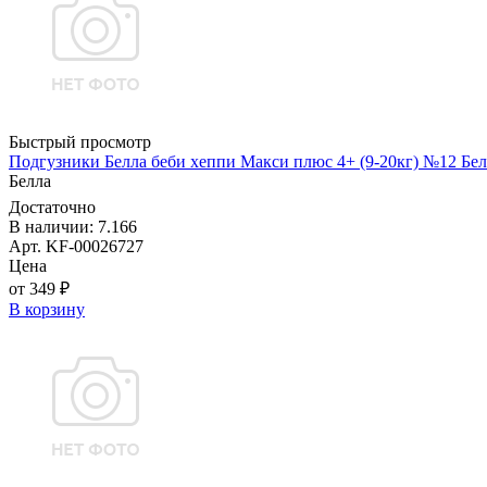
Быстрый просмотр
Подгузники Белла беби хеппи Макси плюс 4+ (9-20кг) №12 Бел
Белла
Достаточно
В наличии: 7.166
Арт. KF-00026727
Цена
от 349 ₽
В корзину