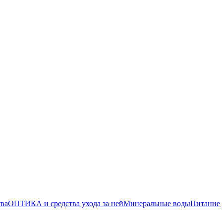
тва
ОПТИКА и средства ухода за ней
Минеральные воды
Питание 