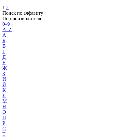
1
2
Поиск по алфавиту
По производителю
0–9
A–Z
А
Б
В
Г
Д
Е
Ж
З
И
Й
К
Л
М
Н
О
П
Р
С
Т