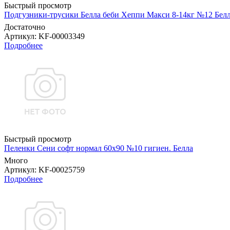
Быстрый просмотр
Подгузники-трусики Белла беби Хеппи Макси 8-14кг №12 Бел
Достаточно
Артикул
: KF-00003349
Подробнее
Быстрый просмотр
Пеленки Сени софт нормал 60х90 №10 гигиен. Белла
Много
Артикул
: KF-00025759
Подробнее