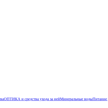
тва
ОПТИКА и средства ухода за ней
Минеральные воды
Питание 