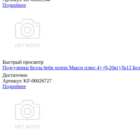
Подробнее
Быстрый просмотр
Подгузники Белла беби хеппи Макси плюс 4+ (9-20кг) №12 Бел
Достаточно
Артикул
: KF-00026727
Подробнее