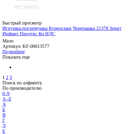
Быстрый просмотр
Игрушка-погремушка Курносики Черепашка 21378 Зенит
Инфант Продукс Ко НДС
Мало
Артикул
: KF-00013577
Подробнее
Показать еще
1
2
3
Поиск по алфавиту
По производителю
0–9
A–Z
А
Б
В
Г
Д
Е