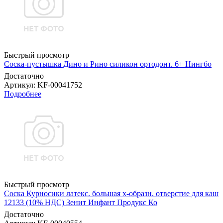
Быстрый просмотр
Соска-пустышка Дино и Рино силикон ортодонт. 6+ Нингбо
Достаточно
Артикул
: KF-00041752
Подробнее
Быстрый просмотр
Соска Курносики латекс. большая х-образн. отверстие для каш
12133 (10% НДС) Зенит Инфант Продукс Ко
Достаточно