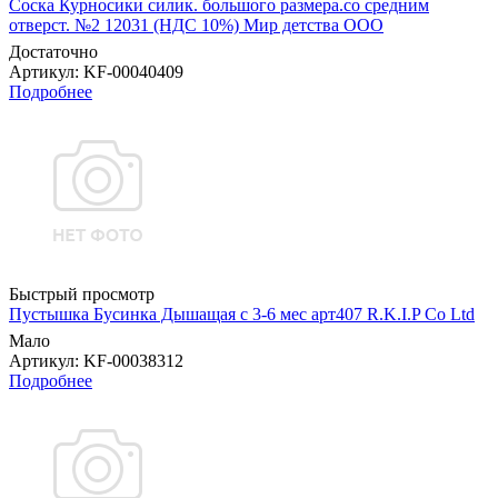
Соска Курносики силик. большого размера.со средним
отверст. №2 12031 (НДС 10%) Мир детства ООО
Достаточно
Артикул
: KF-00040409
Подробнее
Быстрый просмотр
Пустышка Бусинка Дышащая с 3-6 мес арт407 R.K.I.P Co Ltd
Мало
Артикул
: KF-00038312
Подробнее