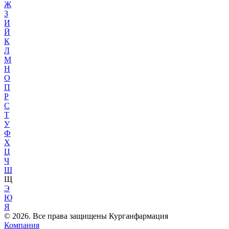
Ж
З
И
Й
К
Л
М
Н
О
П
Р
С
Т
У
Ф
Х
Ц
Ч
Ш
Щ
Э
Ю
Я
© 2026. Все права защищены Курганфармация
Компания