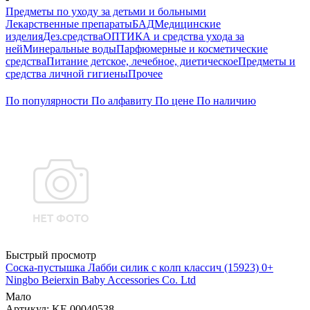
Предметы по уходу за детьми и больными
Лекарственные препараты
БАД
Медицинские
изделия
Дез.средства
ОПТИКА и средства ухода за
ней
Минеральные воды
Парфюмерные и косметические
средства
Питание детское, лечебное, диетическое
Предметы и
средства личной гигиены
Прочее
По популярности
По алфавиту
По цене
По наличию
Быстрый просмотр
Соска-пустышка Лабби силик с колп классич (15923) 0+
Ningbo Beierxin Baby Accessories Co. Ltd
Мало
Артикул
: KF-00040538