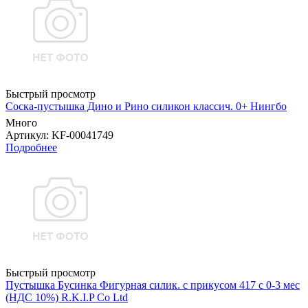
Быстрый просмотр
Соска-пустышка Дино и Рино силикон классич. 0+ Нингбо
Много
Артикул
: KF-00041749
Подробнее
Быстрый просмотр
Пустышка Бусинка Фигурная силик. с прикусом 417 с 0-3 мес
(НДС 10%) R.K.I.P Co Ltd