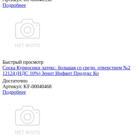
Подробнее
Быстрый просмотр
Соска Курносики латекс. большая со средн. отверстием №2
12124 (НДС 10%) Зенит Инфант Продукс Ко
Достаточно
Артикул
: KF-00040468
Подробнее