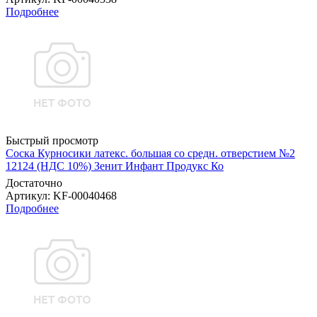
Подробнее
Быстрый просмотр
Соска Курносики латекс. большая со средн. отверстием №2
12124 (НДС 10%) Зенит Инфант Продукс Ко
Достаточно
Артикул
: KF-00040468
Подробнее