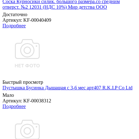
Соска Курносики силик. большого размера.со средним
отверст. №2 12031 (НДС 10%) Мир детства ООО
Достаточно
Артикул
: KF-00040409
Подробнее
Быстрый просмотр
Пустышка Бусинка Дышащая с 3-6 мес арт407 R.K.I.P Co Ltd
Мало
Артикул
: KF-00038312
Подробнее