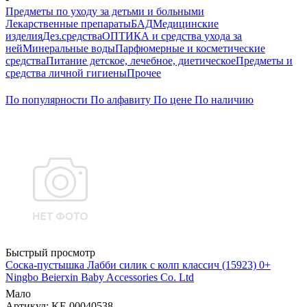
Предметы по уходу за детьми и больными
Лекарственные препараты
БАД
Медицинские
изделия
Дез.средства
ОПТИКА и средства ухода за
ней
Минеральные воды
Парфюмерные и косметические
средства
Питание детское, лечебное, диетическое
Предметы и
средства личной гигиены
Прочее
По популярности
По алфавиту
По цене
По наличию
Быстрый просмотр
Соска-пустышка Лабби силик с колп классич (15923) 0+
Ningbo Beierxin Baby Accessories Co. Ltd
Мало
Артикул
: KF-00040538