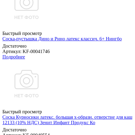
Быстрый просмотр
Соска-пустышка Дино и Рино латекс классич. 6+ Нингбо
Достаточно
Артикул
: KF-00041746
Подробнее
Быстрый просмотр
Соска Курносики латекс. большая х-образн. отверстие для каш
12133 (10% НДС) Зенит Инфант Продукс Ко
Достаточно