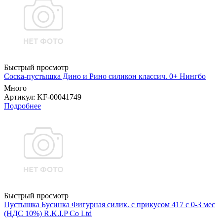
Быстрый просмотр
Соска-пустышка Дино и Рино силикон классич. 0+ Нингбо
Много
Артикул
: KF-00041749
Подробнее
Быстрый просмотр
Пустышка Бусинка Фигурная силик. с прикусом 417 с 0-3 мес
(НДС 10%) R.K.I.P Co Ltd