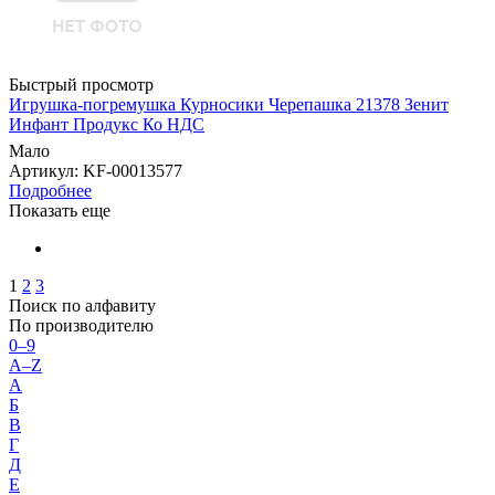
Быстрый просмотр
Игрушка-погремушка Курносики Черепашка 21378 Зенит
Инфант Продукс Ко НДС
Мало
Артикул
: KF-00013577
Подробнее
Показать еще
1
2
3
Поиск по алфавиту
По производителю
0–9
A–Z
А
Б
В
Г
Д
Е