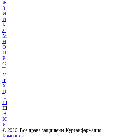
Ж
З
И
Й
К
Л
М
Н
О
П
Р
С
Т
У
Ф
Х
Ц
Ч
Ш
Щ
Э
Ю
Я
© 2026. Все права защищены Курганфармация
Компания