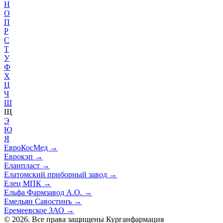
Н
О
П
Р
С
Т
У
Ф
Х
Ц
Ч
Ш
Щ
Э
Ю
Я
ЕвроКосМед
→
Еврокэп
→
Еланпласт
→
Елатомский приборный завод
→
Елец МПК
→
Ельфа Фармзавод А.О.
→
Емельян Савостинъ
→
Еремеевское ЗАО
→
© 2026. Все права защищены Курганфармация