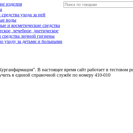
ие изделия
а
редства ухода за ней
ые воды
е и косметические средства
тское, лечебное, диетическое
 средства личной гигиены
о уходу за детьми и больными
урганфармация". В настоящее время сайт работает в тестовом р
чить в единой справочной службе по номеру 410-010