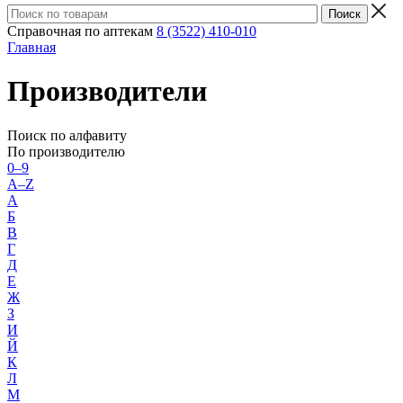
Справочная по аптекам
8 (3522) 410-010
Главная
Производители
Поиск по алфавиту
По производителю
0–9
A–Z
А
Б
В
Г
Д
Е
Ж
З
И
Й
К
Л
М