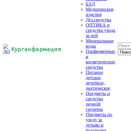
БАД
Медицинские
изделия
Дез.средства
ОПТИКА и
средства ухода
за ней
Минеральные
воды
Курганфармация
Парфюмерные
и
косметические
средства
Питание
детское,
лечебное,
диетическое
Предметы и
средства
личной
гигиены
Предметы по
уходу за
детьми и
больными