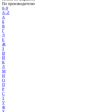
По производителю
0–9
A–Z
А
Б
В
Г
Д
Е
Ж
З
И
Й
К
Л
М
Н
О
П
Р
С
Т
У
Ф
Х