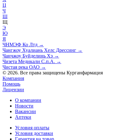
Ц
Ч
Ш
Щ
Э
Ю
Я
ЧНМЭФ Ко Лтд
→
Чангжоу Хуалиань Хелс Дрессинг
→
Чанчжоу Буйделинь Хэ
→
Чизета Медикали С.п.А.
→
Чистая река ОАО
→
© 2026. Все права защищены Курганфармация
Компания
Помощь
Лицензии
О компании
Новости
Вакансии
Аптеки
Условия оплаты
Условия доставки
Гарантия на товар