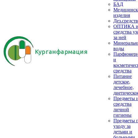
БАД
Медицинск
изделия
Дез.средств
ОПТИКА 
средства ух
за ней
Минеральн
воды
Курганфармация
Парфюмер
и
косметичес
средства
Питание
детское,
лечебное,
диетическо
Предметы 
средства
личной
гигиены
Предметы 
уходу за
детьми и
больными