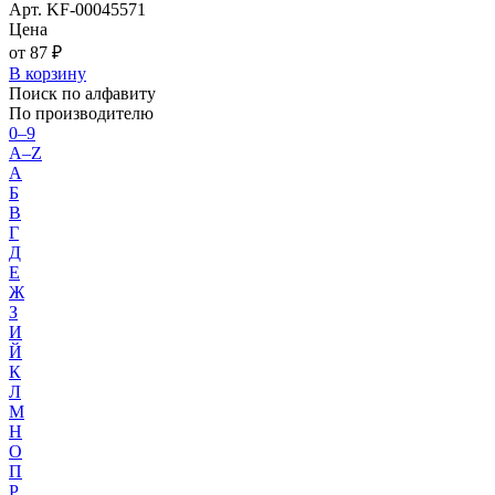
Арт. KF-00045571
Цена
от 87 ₽
В корзину
Поиск по алфавиту
По производителю
0–9
A–Z
А
Б
В
Г
Д
Е
Ж
З
И
Й
К
Л
М
Н
О
П
Р