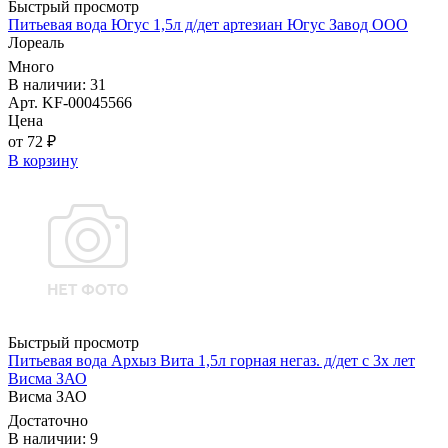
Быстрый просмотр
Питьевая вода Югус 1,5л д/дет артезиан Югус Завод ООО
Лореаль
Много
В наличии: 31
Арт. KF-00045566
Цена
от 72 ₽
В корзину
Быстрый просмотр
Питьевая вода Архыз Вита 1,5л горная негаз. д/дет с 3х лет
Висма ЗАО
Висма ЗАО
Достаточно
В наличии: 9