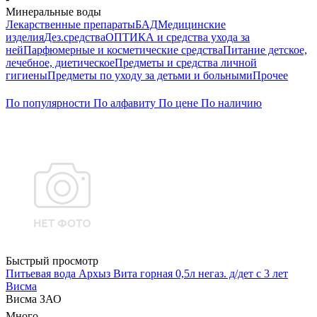
Минеральные воды
Лекарственные препараты
БАД
Медицинские
изделия
Дез.средства
ОПТИКА и средства ухода за
ней
Парфюмерные и косметические средства
Питание детское,
лечебное, диетическое
Предметы и средства личной
гигиены
Предметы по уходу за детьми и больными
Прочее
По популярности
По алфавиту
По цене
По наличию
Быстрый просмотр
Питьевая вода Архыз Вита горная 0,5л негаз. д/дет с 3 лет
Висма
Висма ЗАО
Много