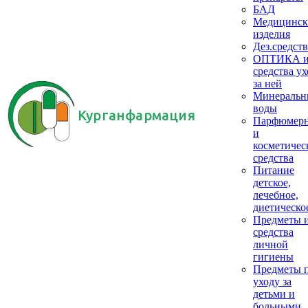
БАД
Медицинск
изделия
Дез.средств
ОПТИКА 
средства ух
за ней
Минеральн
воды
Курганфармация
Парфюмер
и
косметичес
средства
Питание
детское,
лечебное,
диетическо
Предметы 
средства
личной
гигиены
Предметы 
уходу за
детьми и
больными