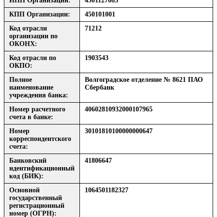
ИНН Организации:
4501127083
КПП Организации:
450101001
Код отрасли
71212
организации по
ОКОНХ:
Код отрасли по
1903543
ОКПО:
Полное
Волгоградское отделение № 8621 ПАО
наименование
Сбербанк
учреждения банка:
Номер расчетного
40602810932000107965
счета в банке:
Номер
30101810100000000647
корреспондентского
счета:
Банковский
41806647
идентификационный
код (БИК):
Основной
1064501182327
государственный
регистрационный
номер (ОГРН):