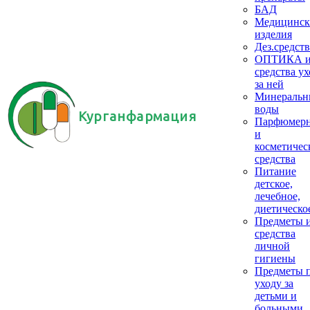
БАД
Медицинск
изделия
Дез.средств
ОПТИКА 
средства ух
за ней
Минеральн
воды
Курганфармация
Парфюмер
и
косметичес
средства
Питание
детское,
лечебное,
диетическо
Предметы 
средства
личной
гигиены
Предметы 
уходу за
детьми и
больными