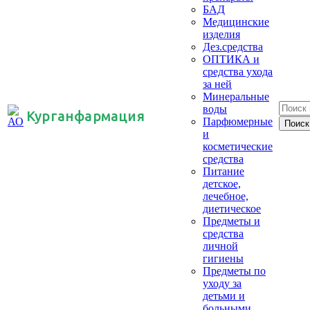
БАД
Медицинские
изделия
Дез.средства
ОПТИКА и
средства ухода
за ней
Минеральные
воды
Курганфармация
Парфюмерные
и
косметические
средства
Питание
детское,
лечебное,
диетическое
Предметы и
средства
личной
гигиены
Предметы по
уходу за
детьми и
больными