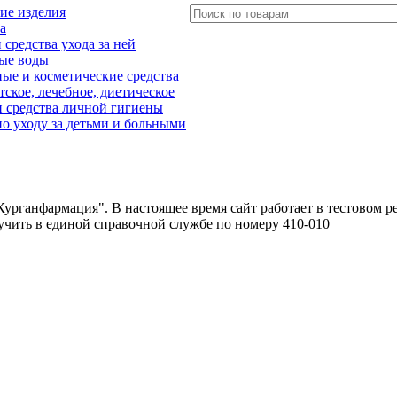
ие изделия
а
редства ухода за ней
ые воды
е и косметические средства
тское, лечебное, диетическое
 средства личной гигиены
о уходу за детьми и больными
урганфармация". В настоящее время сайт работает в тестовом р
чить в единой справочной службе по номеру 410-010