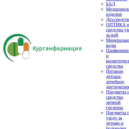
БАД
Медицинск
изделия
Дез.средств
ОПТИКА 
средства ух
за ней
Минеральн
воды
Курганфармация
Парфюмер
и
косметичес
средства
Питание
детское,
лечебное,
диетическо
Предметы 
средства
личной
гигиены
Предметы 
уходу за
детьми и
больными