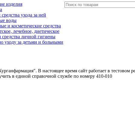
ие изделия
а
редства ухода за ней
ые воды
е и косметические средства
тское, лечебное, диетическое
 средства личной гигиены
о уходу за детьми и больными
урганфармация". В настоящее время сайт работает в тестовом р
чить в единой справочной службе по номеру 410-010