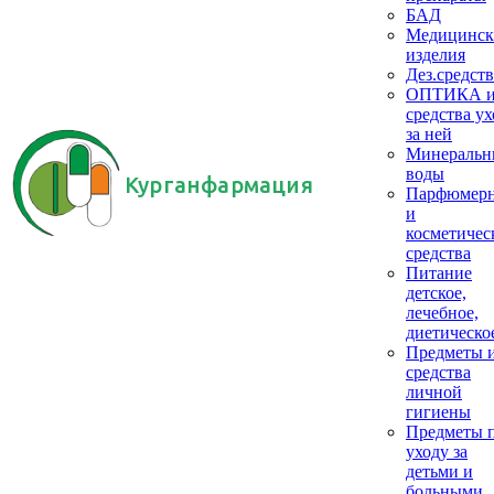
БАД
Медицинск
изделия
Дез.средств
ОПТИКА 
средства ух
за ней
Минеральн
воды
Курганфармация
Парфюмер
и
косметичес
средства
Питание
детское,
лечебное,
диетическо
Предметы 
средства
личной
гигиены
Предметы 
уходу за
детьми и
больными