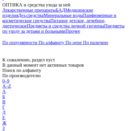
ОПТИКА и средства ухода за ней
Лекарственные препараты
БАД
Медицинские
изделия
Дез.средства
Минеральные воды
Парфюмерные и
косметические средства
Питание детское, лечебное,
диетическое
Предметы и средства личной гигиены
Предметы
по уходу за детьми и больными
Прочее
По популярности
По алфавиту
По цене
По наличию
К сожалению, раздел пуст
В данный момент нет активных товаров
Поиск по алфавиту
По производителю
0–9
A–Z
А
Б
В
Г
Д
Е
Ж
З