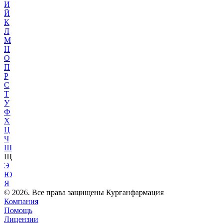
И
Й
К
Л
М
Н
О
П
Р
С
Т
У
Ф
Х
Ц
Ч
Ш
Щ
Э
Ю
Я
© 2026. Все права защищены Курганфармация
Компания
Помощь
Лицензии