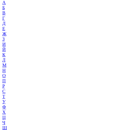
А
Б
В
Г
Д
Е
Ж
З
И
Й
К
Л
М
Н
О
П
Р
С
Т
У
Ф
Х
Ц
Ч
Ш