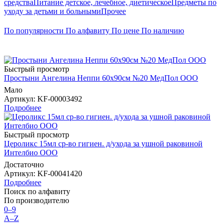
средства
Питание детское, лечебное, диетическое
Предметы по
уходу за детьми и больными
Прочее
По популярности
По алфавиту
По цене
По наличию
Быстрый просмотр
Простыни Ангелина Неппи 60х90см №20 МедПол ООО
Мало
Артикул
: KF-00003492
Подробнее
Быстрый просмотр
Цероликс 15мл ср-во гигиен. д/ухода за ушной раковиной
Интелбио ООО
Достаточно
Артикул
: KF-00041420
Подробнее
Поиск по алфавиту
По производителю
0–9
A–Z