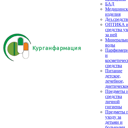
БАД
Медицинск
изделия
Дез.средств
ОПТИКА 
средства ух
за ней
Минеральн
воды
Курганфармация
Парфюмер
и
косметичес
средства
Питание
детское,
лечебное,
диетическо
Предметы 
средства
личной
гигиены
Предметы 
уходу за
детьми и
больными