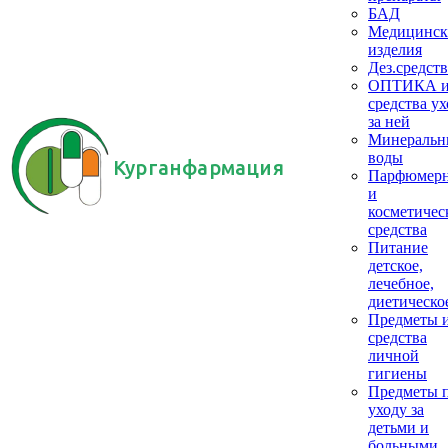
БАД
Медицинск
изделия
Дез.средств
ОПТИКА 
средства ух
за ней
Минеральн
воды
Курганфармация
Парфюмер
и
косметичес
средства
Питание
детское,
лечебное,
диетическо
Предметы 
средства
личной
гигиены
Предметы 
уходу за
детьми и
больными