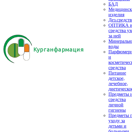
БАД
Медицинск
изделия
Дез.средств
ОПТИКА 
средства ух
за ней
Минеральн
воды
Курганфармация
Парфюмер
и
косметичес
средства
Питание
детское,
лечебное,
диетическо
Предметы 
средства
личной
гигиены
Предметы 
уходу за
детьми и
больными