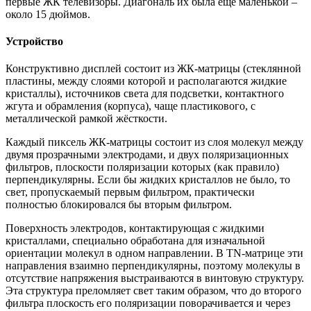
первые ЖК телевизоры. Диагональ их была еще маленькой –
около 15 дюймов.
Устройство
Конструктивно дисплей состоит из ЖК-матрицы (стеклянной
пластины, между слоями которой и располагаются жидкие
кристаллы), источников света для подсветки, контактного
жгута и обрамления (корпуса), чаще пластикового, с
металлической рамкой жёсткости.
Каждый пиксель ЖК-матрицы состоит из слоя молекул между
двумя прозрачными электродами, и двух поляризационных
фильтров, плоскости поляризации которых (как правило)
перпендикулярны. Если бы жидких кристаллов не было, то
свет, пропускаемый первым фильтром, практически
полностью блокировался бы вторым фильтром.
Поверхность электродов, контактирующая с жидкими
кристаллами, специально обработана для изначальной
ориентации молекул в одном направлении. В TN-матрице эти
направления взаимно перпендикулярны, поэтому молекулы в
отсутствие напряжения выстраиваются в винтовую структуру.
Эта структура преломляет свет таким образом, что до второго
фильтра плоскость его поляризации поворачивается и через