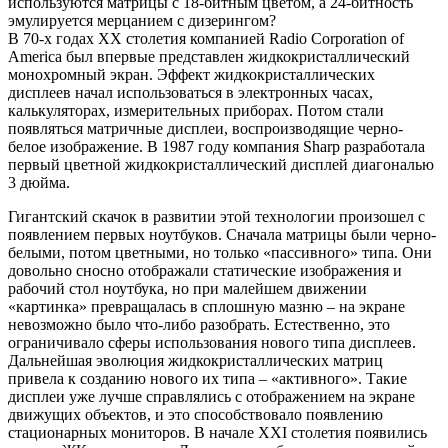
используются матрицы с 18-битным цветом, а 24-битность
эмулируется мерцанием с дизерингом?
В 70-х годах ХХ столетия компанией Radio Corporation of
America был впервые представлен жидкокристаллический
монохромный экран. Эффект жидкокристаллических
дисплеев начал использоваться в электронных часах,
калькуляторах, измерительных приборах. Потом стали
появляться матричные дисплеи, воспроизводящие черно-
белое изображение. В 1987 году компания Sharp разработала
первый цветной жидкокристаллический дисплей диагональю
3 дюйма.
Гигантский скачок в развитии этой технологии произошел с
появлением первых ноутбуков. Сначала матрицы были черно-
белыми, потом цветными, но только «пассивного» типа. Они
довольно сносно отображали статические изображения и
рабочий стол ноутбука, но при малейшем движении
«картинка» превращалась в сплошную мазню – на экране
невозможно было что-либо разобрать. Естественно, это
ограничивало сферы использования нового типа дисплеев.
Дальнейшая эволюция жидкокристаллических матриц
привела к созданию нового их типа – «активного». Такие
дисплеи уже лучше справлялись с отображением на экране
движущих объектов, и это способствовало появлению
стационарных мониторов. В начале ХХI столетия появились