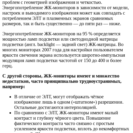
проблем с геометрией изображения и четкостью.
Энергопотребление ЖК-мониторов в зависимости от модели,
настроек и выводимого изображения может как совпадать с
потреблением ЭЛТ и плазменных экранов сравнимых
размеров, так и быть существенно — до пяти раз — ниже.
Энергопотребление ЖК-мониторов на 95 % определяется
мощностью ламп подсветки или светодиодной матрицы
подсветки (англ. backlight — задний свет) ЖК-матрицы. Во
многих мониторах 2007 года для настройки пользователем
яркости свечения экрана используется широтно-импульсная
модуляция ламп подсветки частотой от 150 до 400 и более
герц.
С другой стороны, ЖК-мониторы имеют и множество
недостатков, часто принципиально трудноустранимых,
например:
В отличие от ЭЛТ, могут отображать чёткое
изображение лишь в одном («штатном») разрешении.
Остальные достигаются интерполяцией.
По сравнению с ЭЛТ, ЖК-мониторы имеют малый
контраст и глубину чёрного цвета. Повышение
фактического контраста часто связано с простым
усилением яркости подсветки, вплоть до некомфортных