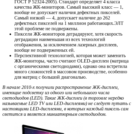
ГОСТ Р 52324-2005). Стандарт определяет 4 класса
качества ЖК-мониторов. Самый высокий класс — 1,
вообще не допускает наличия дефектных пикселей.
Самый низкий — 4, допускает наличие до 262
дефектных пикселей на 1 миллион работающих.ЭЛТ
этой проблеме не подвержены.
Пиксели ЖК-мониторов деградируют, хотя скорость
деградации наименьшая из всех технологий
отображения, за исключением лазерных дисплеев,
вообще не подверженных ей.
Перспективной технологией, которая может заменить
ЖК-мониторы, часто считают OLED-дисплеи (матрица
с органическими светодиодами), однако она встретила
много сложностей в массовом производстве, особенно
для матриц с большой диагональю.
В начале 2010-х получили распространение ЖК-дисплеи,
имеющие подсветку из одного или небольшого числа
светодиодов (LED). Такие ЖК-дисплеи (в торговле нередко
называемые LED TV или LED-дисплеями) не следует путать с
настоящими LED-дисплеями, в которых каждый пиксель сам
светится и является миниатюрным светодиодом.