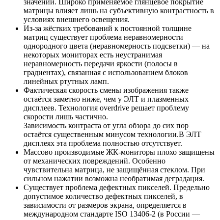
значений. Широко применяемое глянцевое покрытие
матрицы влияет лишь на субъективную контрастность в
условиях внешнего освещения.
Из-за жёстких требований к постоянной толщине
матриц существует проблема неравномерности
однородного цвета (неравномерность подсветки) — на
некоторых мониторах есть неустранимая
неравномерность передачи яркости (полосы в
градиентах), связанная с использованием блоков
линейных ртутных ламп.
Фактическая скорость смены изображения также
остаётся заметно ниже, чем у ЭЛТ и плазменных
дисплеев. Технология overdrive решает проблему
скорости лишь частично.
Зависимость контраста от угла обзора до сих пор
остаётся существенным минусом технологии.В ЭЛТ
дисплеях эта проблема полностью отсутствует.
Массово производимые ЖК-мониторы плохо защищены
от механических повреждений. Особенно
чувствительна матрица, не защищённая стеклом. При
сильном нажатии возможна необратимая деградация.
Существует проблема дефектных пикселей. Предельно
допустимое количество дефектных пикселей, в
зависимости от размеров экрана, определяется в
международном стандарте ISO 13406-2 (в России —