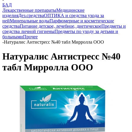
БАД
Лекарственные препараты
Медицинские
изделия
Дез.средства
ОПТИКА и средства ухода за
ней
Минеральные воды
Парфюмерные и косметические
средства
Питание детское, лечебное, диетическое
Предметы и
средства личной гигиены
Предметы по уходу за детьми и
больными
Прочее
-
Натуралис Антистресс №40 табл Мирролла ООО
Натуралис Антистресс №40
табл Мирролла ООО