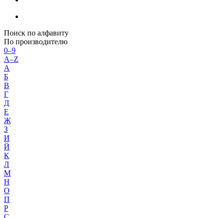
Поиск по алфавиту
По производителю
0–9
A–Z
А
Б
В
Г
Д
Е
Ж
З
И
Й
К
Л
М
Н
О
П
Р
С