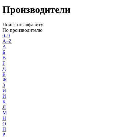
Производители
Поиск по алфавиту
По производителю
0–9
A–Z
А
Б
В
Г
Д
Е
Ж
З
И
Й
К
Л
М
Н
О
П
Р