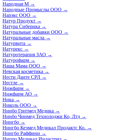
Народная М
→
Народные Промыслы ООО
→
Нарэкс ООО
→
Натур Продукт
→
Натура Сиберика
→
Натуральные добавки ООО
→
Натуральные масла
→
Натурвита
→
Натурекс
→
Натуротерапия ЗАО
→
Натурофарм
→
Наша Мама ООО
→
Невская косметика
→
Нести Данте СРЛ
→
Нестле
→
Нижфарм
→
Нижфарм АО
→
Ника
→
Николь ООО
→
Нинбо Гритмед Медика
→
Нинбо Чинмед Технолоджи Ко, Лтд
→
Нингбо
→
Нингбо Кеэмед Медикал Продактс Ко.
→
Нингбо Раффини
→
Нипро Медикал Индастриз
→