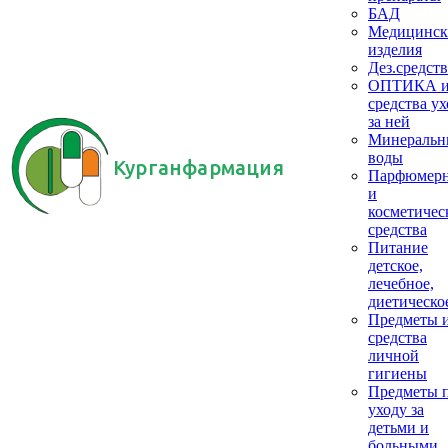
БАД
Медицинск
изделия
Дез.средств
ОПТИКА 
средства ух
за ней
Минеральн
воды
Курганфармация
Парфюмер
и
косметичес
средства
Питание
детское,
лечебное,
диетическо
Предметы 
средства
личной
гигиены
Предметы 
уходу за
детьми и
больными