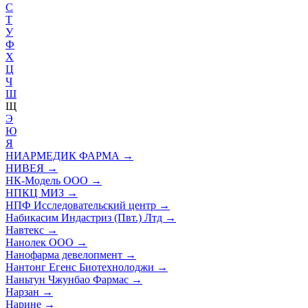
С
Т
У
Ф
Х
Ц
Ч
Ш
Щ
Э
Ю
Я
НИАРМЕДИК ФАРМА
→
НИВЕЯ
→
НК-Модель ООО
→
НПКЦ МИЗ
→
НПФ Исследовательский центр
→
Набикасим Индастриз (Пвт.) Лтд
→
Навтекс
→
Нанолек ООО
→
Нанофарма девелопмент
→
Нантонг Егенс Биотехнолоджи
→
Наньтун Чжунбао Фармас
→
Нарзан
→
Нарине
→