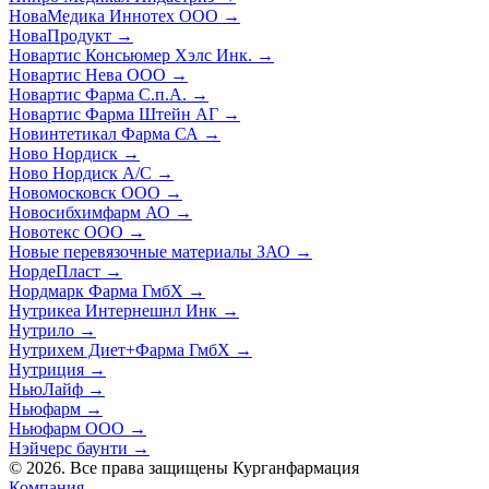
НоваМедика Иннотех ООО
→
НоваПродукт
→
Новартис Консьюмер Хэлс Инк.
→
Новартис Нева ООО
→
Новартис Фарма С.п.А.
→
Новартис Фарма Штейн АГ
→
Новинтетикал Фарма СА
→
Ново Нордиск
→
Ново Нордиск А/С
→
Новомосковск ООО
→
Новосибхимфарм АО
→
Новотекс ООО
→
Новые перевязочные материалы ЗАО
→
НордеПласт
→
Нордмарк Фарма ГмбХ
→
Нутрикеа Интернешнл Инк
→
Нутрило
→
Нутрихем Диет+Фарма ГмбХ
→
Нутриция
→
НьюЛайф
→
Ньюфарм
→
Ньюфарм ООО
→
Нэйчерс баунти
→
© 2026. Все права защищены Курганфармация
Компания