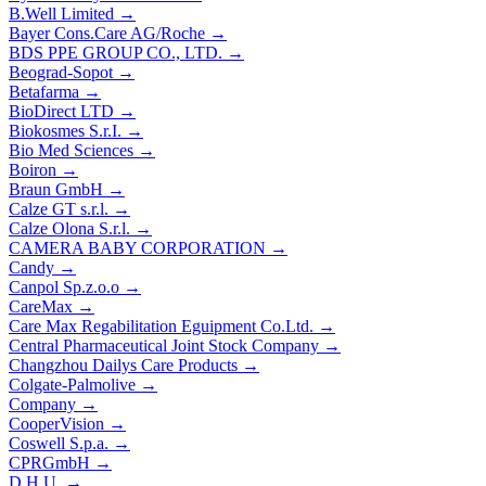
B.Well Limited
→
Bayer Cons.Care AG/Roche
→
BDS РРЕ GROUP CO., LTD.
→
Beograd-Sopot
→
Betafarma
→
BioDirect LTD
→
Biokosmes S.r.I.
→
Bio Med Sciences
→
Boiron
→
Braun GmbH
→
Calze GT s.r.l.
→
Calze Olona S.r.l.
→
CAMERA BABY CORPORATION
→
Candy
→
Canpol Sp.z.o.o
→
CareMax
→
Care Max Regabilitation Eguipment Co.Ltd.
→
Central Pharmaceutical Joint Stock Company
→
Changzhou Dailys Care Products
→
Colgate-Palmolive
→
Company
→
CooperVision
→
Coswell S.p.a.
→
CPRGmbH
→
D.H.U.
→