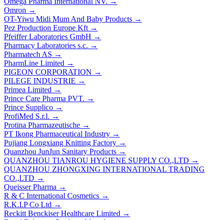
Omega Pharma International NV.
→
Omron
→
OT-Yiwu Midi Mum And Baby Products
→
Pez Production Europe Kft
→
Pfeiffer Laboratories GmbH
→
Pharmacy Laboratories s.c.
→
Pharmatech AS
→
PharmLine Limited
→
PIGEON CORPORATION
→
PILEGE INDUSTRIE
→
Primea Limited
→
Prince Care Pharma PVT.
→
Prince Supplico
→
ProfiMed S.r.l.
→
Protina Pharmazeutische
→
PT Ikong Pharmaceutical Industry
→
Pujiang Longxiang Knitting Factory
→
Quanzhou JunJun Sanitary Products
→
QUANZHOU TIANROU HYGIENE SUPPLY CO.,LTD
→
QUANZHOU ZHONGXING INTERNATIONAL TRADING
CO.,LTD
→
Queisser Pharma
→
R & C International Cosmetics
→
R.K.I.P Co Ltd
→
Reckitt Benckiser Healthcare Limited
→