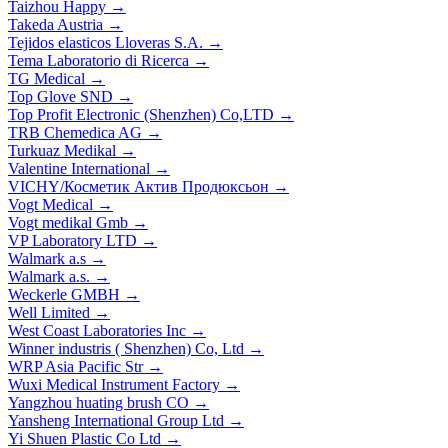
Taizhou Happy
→
Takeda Austria
→
Tejidos elasticos Lloveras S.A.
→
Tema Laboratorio di Ricerca
→
TG Medical
→
Top Glove SND
→
Top Profit Electronic (Shenzhen) Co,LTD
→
TRB Chemedica AG
→
Turkuaz Medikal
→
Valentine International
→
VICHY/Косметик Актив Продюксьон
→
Vogt Medical
→
Vogt medikal Gmb
→
VP Laboratory LTD
→
Walmark a.s
→
Walmark a.s.
→
Weckerle GMBH
→
Well Limited
→
West Coast Laboratories Inc
→
Winner industris ( Shenzhen) Co, Ltd
→
WRP Asia Pacific Str
→
Wuxi Medical Instrument Factory
→
Yangzhou huating brush CO
→
Yansheng International Group Ltd
→
Yi Shuen Plastic Co Ltd
→