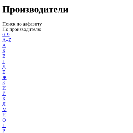
Производители
Поиск по алфавиту
По производителю
0–9
A–Z
А
Б
В
Г
Д
Е
Ж
З
И
Й
К
Л
М
Н
О
П
Р