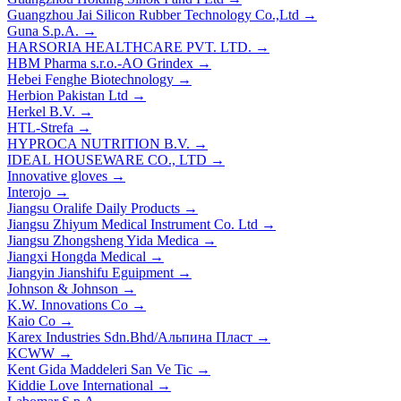
Guangzhou Jai Silicon Rubber Technology Co.,Ltd
→
Guna S.p.A.
→
HARSORIA HEALTHCARE PVT. LTD.
→
HBM Pharma s.r.o.-AO Grindex
→
Hebei Fenghe Biotechnology
→
Herbion Pakistan Ltd
→
Herkel B.V.
→
HTL-Strefa
→
HYPROCA NUTRITION B.V.
→
IDEAL HOUSEWARE CO., LTD
→
Innovative gloves
→
Interojo
→
Jiangsu Oralife Daily Products
→
Jiangsu Zhiyum Medical Instrument Co. Ltd
→
Jiangsu Zhongsheng Yida Medica
→
Jiangxi Hongda Medical
→
Jiangyin Jianshifu Eguipment
→
Johnson & Johnson
→
K.W. Innovations Co
→
Kaio Co
→
Karex Industries Sdn.Bhd/Альпина Пласт
→
KCWW
→
Kent Gida Maddeleri San Ve Tic
→
Kiddie Love International
→