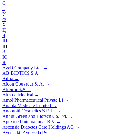
С
Т
У
Ф
Х
Ц
Ч
Ш
Щ
Э
Ю
Я
A&D Company Ltd.
→
AB-BIOTICS S.A.
→
Adria
→
Alcon Couvreur S. A.
→
Alifarm S.A
→
Almasa Medical
→
Amol Pharmaceutical Private Li
→
Ananta Medicare Limited
→
Ancorotti Cosmetics S.R.L.
→
Anhui Greenland Biotech Co.Ltd.
→
Apexmed International B.V
→
Ascensia Diabetes Care Holdings AG
→
Ayushakti Ayurveda Pvt.
→