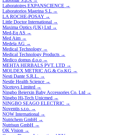
Labomar S.p.A
→
Laboratoires EXPANSCIENCE
→
Laboratorios Magrina S.L
→
LA ROCHE-POSAY
→
Little Doctor International
→
Maxima Optics (UK) Ltd
→
Med-Eq AS
→
Med Aim
→
Medela AG
→
Medical Technology
→
Medical Technology Products
→
Medico domus d.o.o
→
MEHTA HERBALS PVT. LTD
→
MOLDEX METRIC AG.& Co.KG
→
Nesti Dante S.R.L.
→
Nestle Health Science
→
Nicetoys Limited
→
Ningbo Beierxin Baby Accessories Co. Ltd
→
Ningbo Hi-Tech Unicmed
→
NINGBO SEAGO ELECTRIC
→
Noventis s.r.o.
→
NOW International
→
Nutrichem GmbH
→
Nutrisun GmbH
→
OK Vision
→