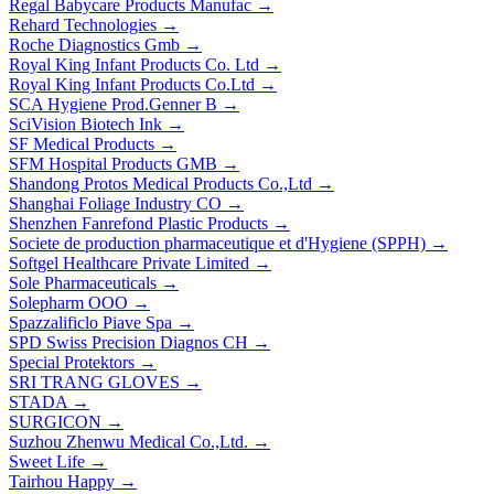
Regal Babycare Products Manufac
→
Rehard Technologies
→
Roche Diagnostics Gmb
→
Royal King Infant Products Co. Ltd
→
Royal King Infant Products Co.Ltd
→
SCA Hygiene Prod.Genner B
→
SciVision Biotech Ink
→
SF Medical Products
→
SFM Hospital Products GMB
→
Shandong Protos Medical Products Co.,Ltd
→
Shanghai Foliage Industry CO
→
Shenzhen Fanrefond Plastic Products
→
Societe de production pharmaceutique et d'Hygiene (SPPH)
→
Softgel Healthcare Private Limited
→
Sole Pharmaceuticals
→
Solepharm ООО
→
Spazzalificlo Piave Spa
→
SPD Swiss Precision Diagnos CH
→
Special Protektors
→
SRI TRANG GLOVES
→
STADA
→
SURGICON
→
Suzhou Zhenwu Medical Co.,Ltd.
→
Sweet Life
→
Tairhou Happy
→