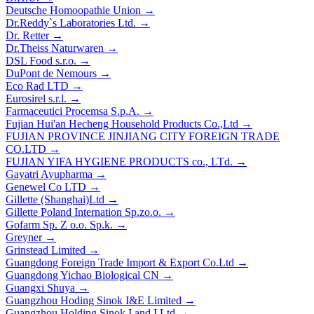
Deutsche Homoopathie Union
→
Dr.Reddy`s Laboratories Ltd.
→
Dr. Retter
→
Dr.Theiss Naturwaren
→
DSL Food s.r.o.
→
DuPont de Nemours
→
Eco Rad LTD
→
Eurosirel s.r.l.
→
Farmaceutici Procemsa S.p.A.
→
Fujian Hui'an Hecheng Household Products Co.,Ltd
→
FUJIAN PROVINCE JINJIANG CITY FOREIGN TRADE
CO.LTD
→
FUJIAN YIFA HYGIENE PRODUCTS co., LTd.
→
Gayatri Ayupharma
→
Genewel Co LTD
→
Gillette (Shanghai)Ltd
→
Gillette Poland Internation Sp.zo.o.
→
Gofarm Sp. Z o.o. Sp.k.
→
Greyner
→
Grinstead Limited
→
Guangdong Foreign Trade Import & Export Co.Ltd
→
Guangdong Yichao Biological CN
→
Guangxi Shuya
→
Guangzhou Hoding Sinok I&E Limited
→
Guangzhou Holding Sinok I and I Ltd
→