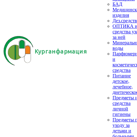
БАД
Медицинск
изделия
Дез.средств
ОПТИКА 
средства ух
за ней
Минеральн
воды
Курганфармация
Парфюмер
и
косметичес
средства
Питание
детское,
лечебное,
диетическо
Предметы 
средства
личной
гигиены
Предметы 
уходу за
детьми и
больными