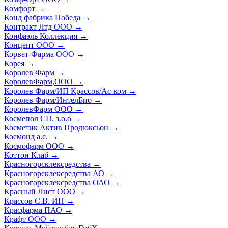
Комфорт
→
Конд фабрика Победа
→
Контракт Лтд ООО
→
Конфаэль Коллекция
→
Концепт ООО
→
Корвет-Фарма ООО
→
Корея
→
Королев Фарм
→
КоролевФарм,ООО
→
Королев Фарм/ИП Крассов/Ас-ком
→
Королев Фарм/ИнтелБио
→
КоролевФарм ООО
→
Космепол СП. з.о.о
→
Косметик Актив Продюксьон
→
Космонд а.с.
→
Космофарм ООО
→
Коттон Клаб
→
Красногорсклексредства
→
Красногорсклексредства АО
→
Красногорсклексредства ОАО
→
Красный Лист ООО
→
Крассов С.В. ИП
→
Красфарма ПАО
→
Крафт ООО
→