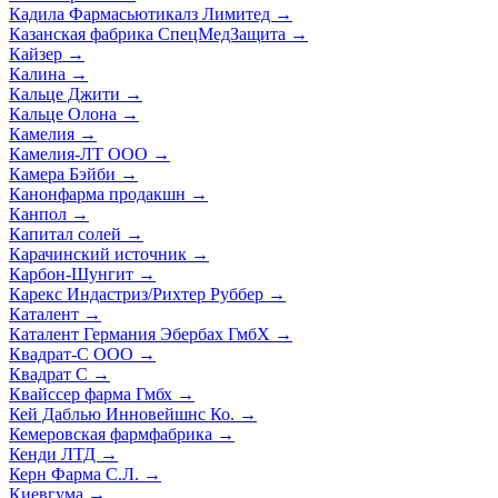
Кадила Фармасьютикалз Лимитед
→
Казанская фабрика СпецМедЗащита
→
Кайзер
→
Калина
→
Кальце Джити
→
Кальце Олона
→
Камелия
→
Камелия-ЛТ ООО
→
Камера Бэйби
→
Канонфарма продакшн
→
Канпол
→
Капитал солей
→
Карачинский источник
→
Карбон-Шунгит
→
Карекс Индастриз/Рихтер Руббер
→
Каталент
→
Каталент Германия Эбербах ГмбХ
→
Квадрат-С ООО
→
Квадрат С
→
Квайссер фарма Гмбх
→
Кей Даблью Инновейшнс Ко.
→
Кемеровская фармфабрика
→
Кенди ЛТД
→
Керн Фарма С.Л.
→
Киевгума
→