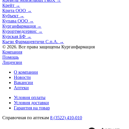
Кревель Мойзельбах ГмбХ
→
Крейт
→
Крита ООО
→
Кубъект
→
Купава ООО
→
Курганфармация
→
Курортмедсервис
→
Курская БФ
→
Кьези Фармацевтичи С.п.А.
→
© 2026. Все права защищены Курганфармация
Компания
Помощь
Лицензии
О компании
Новости
Вакансии
Аптеки
Условия оплаты
Условия доставки
Гарантия на товар
Справочная по аптекам
8 (3522) 410-010