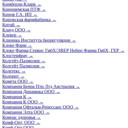
Кимберли-Кларк
→
Кинешемская ПТФ
→
Киров Г.А. ИП
→
Кировская фармфабрика
→
Китай
→
Клауд ООО
→
Клевер
→
Клиника Института биорегуляции
→
Клоке Фарм
→
Клоке Фарма-Сервис ГмбХ/ЭВЕР Нейро Фарма ГмбХ, ГЕР
→
Клостерфрау
→
Колгейт-Палмолив
→
Колгейт Палмолив
→
Колетекс
→
Колорит
→
Комета ООО
→
Компания Бенра Пти Лтд Австралия
→
Компания Динамика ООО
→
Компания К
→
Компания К ООО
→
Компания Офтальм-Ренессанс ООО
→
Компания Элта ООО
→
Компас здоровья
→
Комф-Орт, ООО
→
Комф-Орт ООО
→