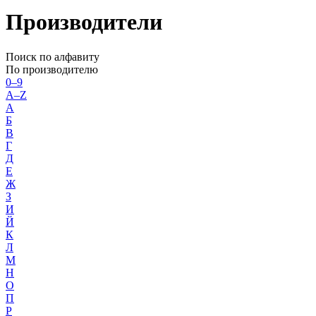
Производители
Поиск по алфавиту
По производителю
0–9
A–Z
А
Б
В
Г
Д
Е
Ж
З
И
Й
К
Л
М
Н
О
П
Р