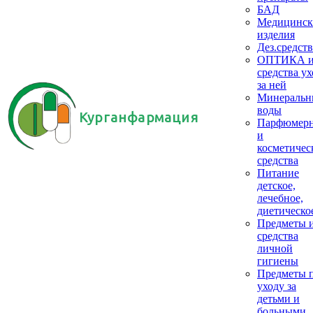
БАД
Медицинск
изделия
Дез.средств
ОПТИКА 
средства ух
за ней
Минеральн
воды
Курганфармация
Парфюмер
и
косметичес
средства
Питание
детское,
лечебное,
диетическо
Предметы 
средства
личной
гигиены
Предметы 
уходу за
детьми и
больными