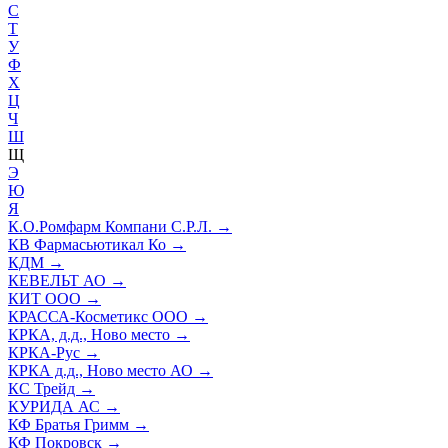
С
Т
У
Ф
Х
Ц
Ч
Ш
Щ
Э
Ю
Я
К.О.Ромфарм Компани С.Р.Л.
→
КВ Фармасьютикал Ко
→
КДМ
→
КЕВЕЛЬТ АО
→
КИТ ООО
→
КРАССА-Косметикс ООО
→
КРКА, д.д., Ново место
→
КРКА-Рус
→
КРКА д.д., Ново место АО
→
КС Трейд
→
КУРИДА АС
→
КФ Братья Гримм
→
КФ Покровск
→