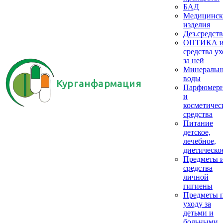
БАД
Медицинск
изделия
Дез.средств
ОПТИКА 
средства ух
за ней
Минеральн
воды
Курганфармация
Парфюмер
и
косметичес
средства
Питание
детское,
лечебное,
диетическо
Предметы 
средства
личной
гигиены
Предметы 
уходу за
детьми и
больными