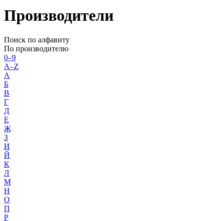
Производители
Поиск по алфавиту
По производителю
0–9
A–Z
А
Б
В
Г
Д
Е
Ж
З
И
Й
К
Л
М
Н
О
П
Р