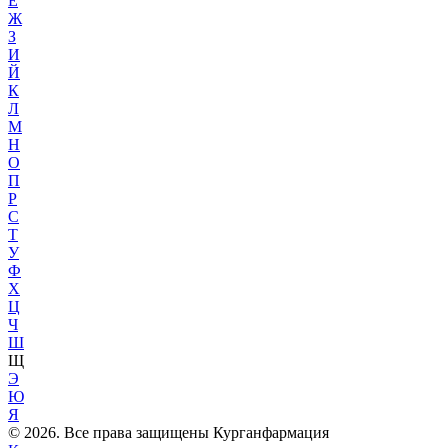
Е
Ж
З
И
Й
К
Л
М
Н
О
П
Р
С
Т
У
Ф
Х
Ц
Ч
Ш
Щ
Э
Ю
Я
© 2026. Все права защищены Курганфармация