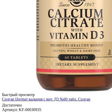
Быстрый просмотр
Солгар Цитрат кальция с вит. Д3 №60 табл. Солгар
Достаточно
Артикул
: KF-00030935