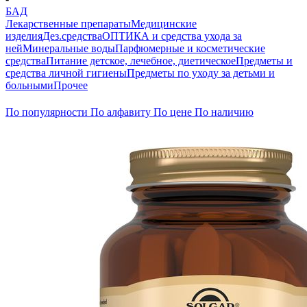
БАД
Лекарственные препараты
Медицинские
изделия
Дез.средства
ОПТИКА и средства ухода за
ней
Минеральные воды
Парфюмерные и косметические
средства
Питание детское, лечебное, диетическое
Предметы и
средства личной гигиены
Предметы по уходу за детьми и
больными
Прочее
По популярности
По алфавиту
По цене
По наличию