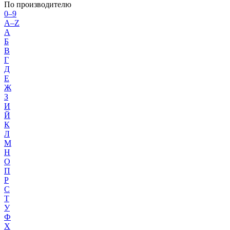
По производителю
0–9
A–Z
А
Б
В
Г
Д
Е
Ж
З
И
Й
К
Л
М
Н
О
П
Р
С
Т
У
Ф
Х