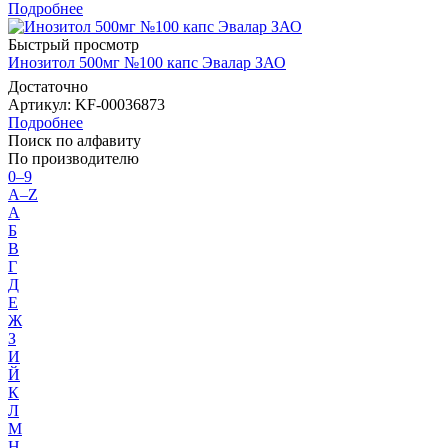
Подробнее
Быстрый просмотр
Инозитол 500мг №100 капс Эвалар ЗАО
Достаточно
Артикул
: KF-00036873
Подробнее
Поиск по алфавиту
По производителю
0–9
A–Z
А
Б
В
Г
Д
Е
Ж
З
И
Й
К
Л
М
Н