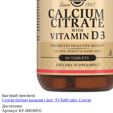
Быстрый просмотр
Солгар Цитрат кальция с вит. Д3 №60 табл. Солгар
Достаточно
Артикул
: KF-00030935