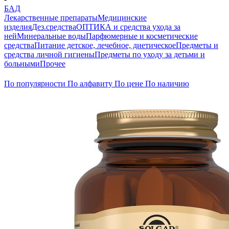
БАД
Лекарственные препараты
Медицинские
изделия
Дез.средства
ОПТИКА и средства ухода за
ней
Минеральные воды
Парфюмерные и косметические
средства
Питание детское, лечебное, диетическое
Предметы и
средства личной гигиены
Предметы по уходу за детьми и
больными
Прочее
По популярности
По алфавиту
По цене
По наличию